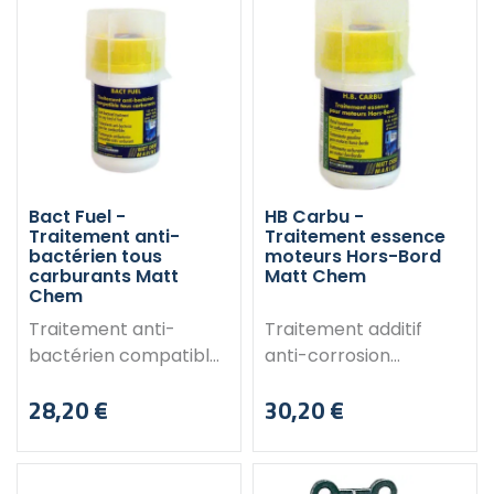
Longueur : 150 mm
techniques : Modèle
Poids : 1.1 KG
: Embase 280/290
Motoriste : Volvo Penta
Bact Fuel -
HB Carbu -
Traitement anti-
Traitement essence
bactérien tous
moteurs Hors-Bord
carburants Matt
Matt Chem
Chem
Traitement anti-
Traitement additif
bactérien compatible
anti-corrosion
tous carbuarants
carburant spécial
28,20 €
30,20 €
: essence, fuel, gasoil,
hors-bord. Permet
Prix
Prix
kérosène...
d’éliminer l’eau
Caractéristiques : Effet
présente dans le
biocide. Evite la
réservoir moteur.