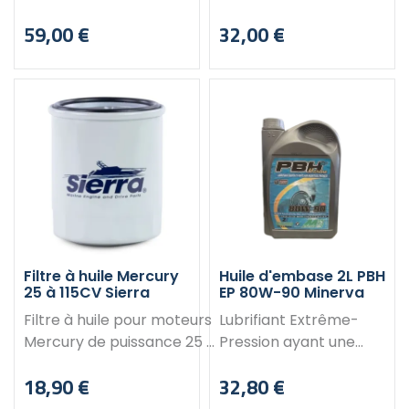
friction ) pour moteurs
Pour les voiliers
59,00 €
32,00 €
Yamaha - Honda -
équipés de moteurs
Prix
Prix
Suzuki - Tohatsu 21 FT
inboard avec arbre
( 6.50 m )
d’hélice. Conçue pour
assurer la lubrification
et prévenir l'usure de
l'arbre de transmission
Caractéristiques :
Diamètre arbre (A) :
35 mm Diamètre B : 54
mm Longueur : 140 mm
Filtre à huile Mercury
Huile d'embase 2L PBH
25 à 115CV Sierra
EP 80W-90 Minerva
Filtre à huile pour moteurs
Lubrifiant Extrême-
Mercury de puissance 25 à
Pression ayant une
11CV. Référence d'origine :
résistance
18,90 €
32,80 €
35-8226261 | 35-822626A2
exceptionnelle aux
Prix
Prix
| 35-822626K04 | 35-
charges et aux