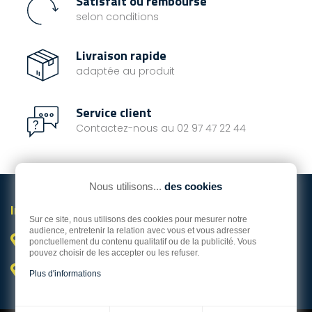
Satisfait ou remboursé
Diamètre cordage : 6
tout en maintenant
mm Longueur : 22 mm
une usure minimale du
selon conditions
Vis de fixation : 4 mm
cordage.
Caractéristiques :
Livraison rapide
Diamètre cordage : 10
adaptée au produit
à 14 mm Entraxe : 50
mm Diamètre des vis :
Service client
5 mm Puissance de
Contactez-nous au 02 97 47 22 44
maintien : 260 KG
Nous utilisons...
des cookies
Informations

Sur ce site, nous utilisons des cookies pour mesurer notre
audience, entretenir la relation avec vous et vous adresser
Vannes

ponctuellement du contenu qualitatif ou de la publicité. Vous
pouvez choisir de les accepter ou les refuser.
Hors Bord Service Occasion

Plus d'informations