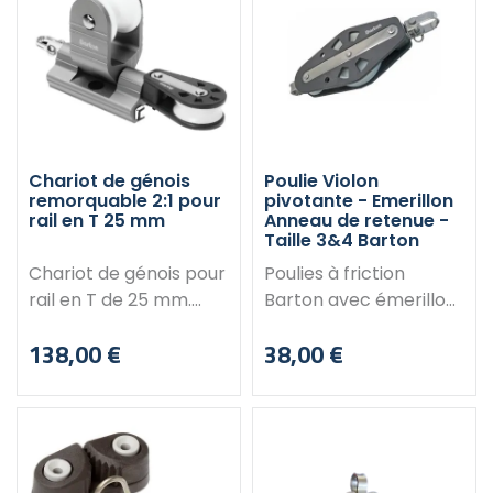
maximum : 24 mm
165 mm Largeur : 77
Entraxe trous de
mm Epaisseur : 27 mm
fixation : 60 mm
Diamètre cordage
Charge maximum utile
maximum : 14 mm
: 2050 KG
Chariot de génois
Poulie Violon
remorquable 2:1 pour
pivotante - Emerillon
rail en T 25 mm
Anneau de retenue -
Taille 3&4 Barton
Chariot de génois pour
Poulies à friction
rail en T de 25 mm.
Barton avec émerillon
Permet d'installer une
et anneau de retenue.
138,00 €
38,00 €
ligne de contrôle et de
Equipées d'une réa en
Prix
Prix
la diriger vers l'arrière
acétal moulé avec
afin de régler le
précision qui tourne
chariot de génois en
sur un roulement
toute sécurité depuis
central en laiton de
le cockpit.
grand diamètre,