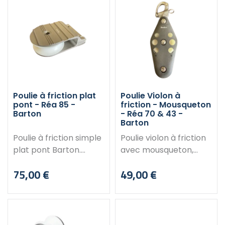
Poulie à friction plat
Poulie Violon à
pont - Réa 85 -
friction - Mousqueton
Barton
- Réa 70 & 43 -
Barton
Poulie à friction simple
Poulie violon à friction
plat pont Barton.
avec mousqueton,
Caractéristiques :
Barton. Sans
75,00 €
49,00 €
Longueur : 140 mm
roulement à billes.
Prix
Prix
Largeur : 86 mm
Caractéristiques :
Hauteur : 43 mm
Diamètre des réas : 70
Diamètre du réa : 85
et 43 mm Hauteur
mm Diamètre cordage
(hors mousqueton) :