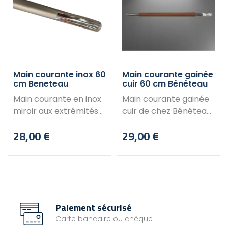
Dimensions : Longueur :
63 cm
Main courante inox 60
Main courante gainée
cm Beneteau
cuir 60 cm Bénéteau
Main courante en inox
Main courante gainée
miroir aux extrémités
cuir de chez Bénéteau.
et poli au centre.
Tube fermé en Inox 316
28,00 €
29,00 €
Fabriquant : Beneteau.
et cuir. Idéal pour
Prix
Prix
Dimensions : Longueur :
assurer les
60 cm Diamètre : 25
déplacements dans le
mm Entraxe entre les
bateau, dans un
trous de fixation : 46
escalier, sur une
cm Equipement non
banquette ou autres.
Paiement sécurisé
inclus : Support
Produit déclassé :
Carte bancaire ou chèque
de fixation
peut présenter