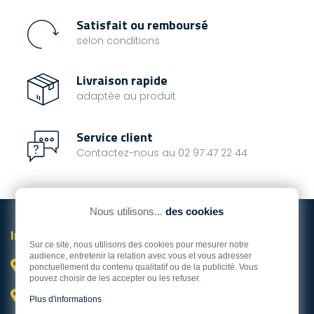
quelques défauts type
Satisfait ou remboursé
griffures, n'hésitez pas
nous contacter pour
selon conditions
plus d'informations.
Dimensions : Longueur
Livraison rapide
: 60 cm Diamètre du
adaptée au produit
tube : 25 mm
Service client
Contactez-nous au 02 97 47 22 44
Nous utilisons...
des cookies
Informations

Sur ce site, nous utilisons des cookies pour mesurer notre
audience, entretenir la relation avec vous et vous adresser
Vannes

ponctuellement du contenu qualitatif ou de la publicité. Vous
pouvez choisir de les accepter ou les refuser.
Hors Bord Service Occasion

Plus d'informations