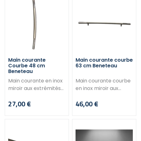
Main courante
Main courante courbe
Courbe 48 cm
63 cm Beneteau
Beneteau
Main courante en inox
Main courante courbe
miroir aux extrémités
en inox miroir aux
et poli au centre. Sans
extrémités et poli au
27,00 €
46,00 €
trous de fixations.
centre. Produit
Prix
Prix
Dimensions : Longueur :
déclassé : peut
48 cm Diamètre : 24
présenter quelques
mm
légères marques.
Fabriquant : Beneteau