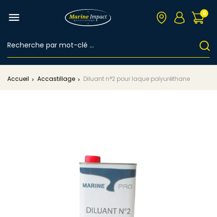
0

Accueil
Accastillage
Diluant n°2 pour laque polyuréthane