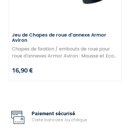
Jeu de Chapes de roue d'annexe Armor
Aviron
Chapes de fixation / embouts de roue pour
roue d'annexes Armor Aviron : Mousse et Eco
mousse Neptea 200, 220, 250 Zeff Marsouin En
16,90 €
plastique Noir Vendu par paire.
Prix
Paiement sécurisé
Carte bancaire ou chèque