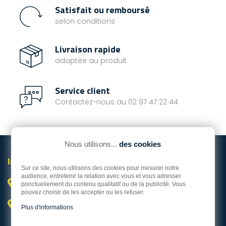
Satisfait ou remboursé
selon conditions
Livraison rapide
adaptée au produit
Service client
Contactez-nous au 02 97 47 22 44
Nous utilisons...
des cookies
Informations

Sur ce site, nous utilisons des cookies pour mesurer notre
audience, entretenir la relation avec vous et vous adresser
Vannes

ponctuellement du contenu qualitatif ou de la publicité. Vous
pouvez choisir de les accepter ou les refuser.
Hors Bord Service Occasion

Plus d'informations