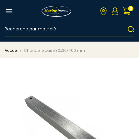
0

Accueil
Chandelle carré 30x30x400 mm