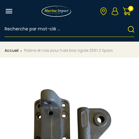
0

Accueil
Platine et noix pour hale bas rigide Z551 Z Spars