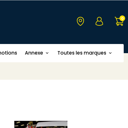
0
otions
Annexe
Toutes les marques

