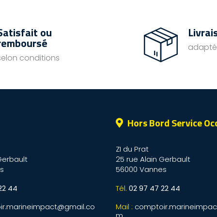
Satisfait ou
Livrai
remboursé
adapté
selon conditions
Hors Bord Service Oc
ZI du Prat
Gerbault
25 rue Alain Gerbault
s
56000 Vannes
22 44
Tél.
02 97 47 22 44
ir.marineimpact@gmail.co
Mail :
comptoir.marineimpac
m