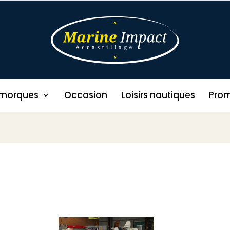
morques
Occasion
Loisirs nautiques
Prom
