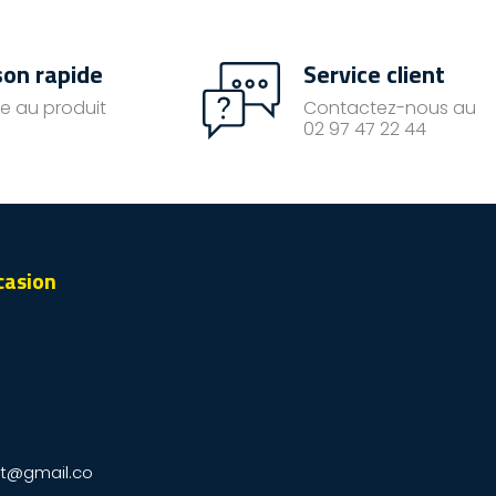
son rapide
Service client
e au produit
Contactez-nous au
02 97 47 22 44
casion
t@gmail.co