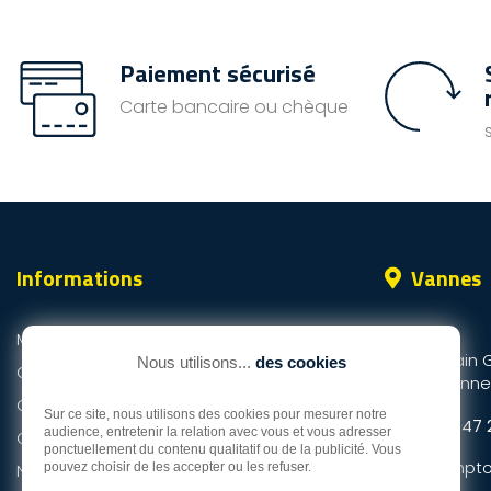
Paiement sécurisé
Carte bancaire ou chèque
Informations
Vannes
ZI du Prat
Mentions légales
25 rue Alain 
Nous utilisons...
des cookies
Qui sommes-nous ?
56000 Vanne
Conditions de livraison
Sur ce site, nous utilisons des cookies pour mesurer notre
Tél.
02 97 47 
audience, entretenir la relation avec vous et vous adresser
Conditions générales de vente
ponctuellement du contenu qualitatif ou de la publicité. Vous
Mail :
compto
Nous contacter
pouvez choisir de les accepter ou les refuser.
m