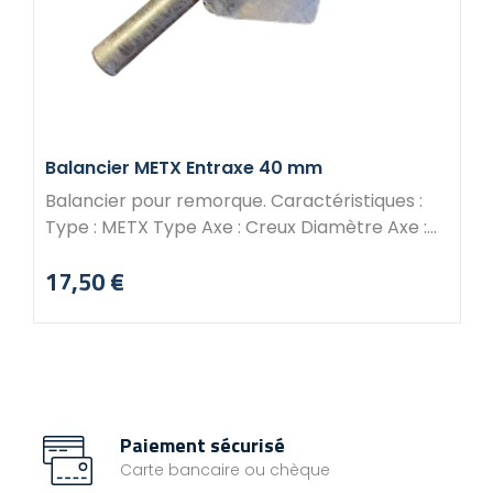
Balancier METX Entraxe 40 mm
Balancier pour remorque. Caractéristiques :
Type : METX Type Axe : Creux Diamètre Axe :
20 mm Entraxe : 40 mm
17,50 €
Prix
Paiement sécurisé
Carte bancaire ou chèque