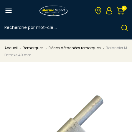
0

Accueil
Remorques
Pièces détachées remorques
Balancier M
Entraxe 40 mm