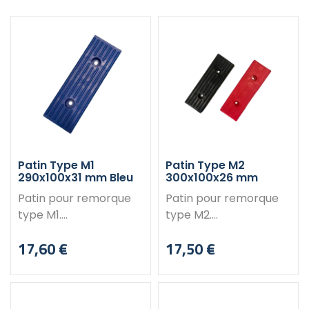
Patin Type M1
Patin Type M2
290x100x31 mm Bleu
300x100x26 mm
Patin pour remorque
Patin pour remorque
type M1.
type M2.
Caractéristiques :
Caractéristiques :
17,60 €
17,50 €
Dimensions : 290 x 100
Dimensions :
Prix
Prix
mm Hauteur : 31 mm
300x100x26 mm
Alésage : 2 x Ø11 mm
Alésage : 2 x 10 mm
Poids indicatif : 410 g
Hauteur : 26 mm