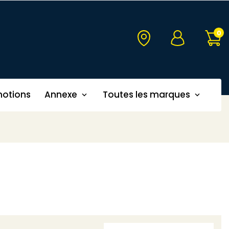
0
otions
Annexe
Toutes les marques

