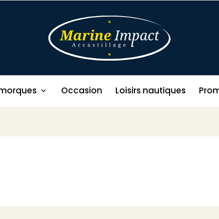
morques
Occasion
Loisirs nautiques
Prom
