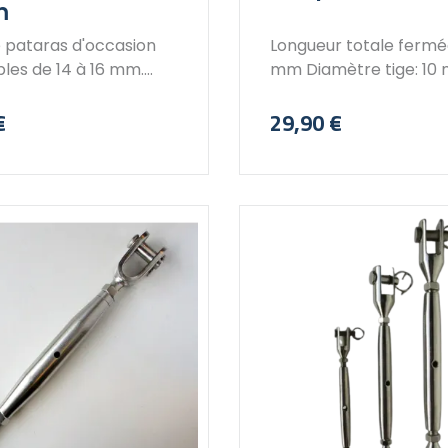
m
e pataras d'occasion
Longueur totale fermé
les de 14 à 16 mm.
mm Diamètre tige: 1
l'ajustement du
€
29,90 €
 du mât et la tension
Prix
i pour optimiser les
ances du bateau.
r repliée :
 :