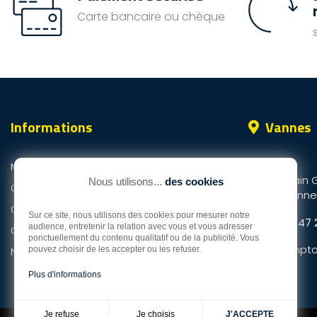
Carte bancaire ou chèque
Informations
Vannes
ZI du Prat
Mentions légales
25 rue Alain 
Nous utilisons...
des cookies
Qui sommes-nous ?
56000 Vanne
Conditions de livraison
Sur ce site, nous utilisons des cookies pour mesurer notre
Tél.
02 97 47 
audience, entretenir la relation avec vous et vous adresser
Conditions générales de vente
ponctuellement du contenu qualitatif ou de la publicité. Vous
Mail :
compto
Nous contacter
pouvez choisir de les accepter ou les refuser.
m
Plus d'informations
Je choisis
Je refuse
J'ACCEPTE