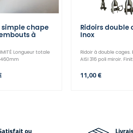
r simple chape
Ridoirs double
 embouts à
Inox
gueur totale
Ridoir à double cages. En inox
: 460mm
AISI 316 poli miroir. Finition
soignée, filets coulissa
€
11,00 €
amplement dimension
Prix
pour obtenir une excu
réglage plus importan
Diamètres disponibles : 6 
8 mm 10 mm 18 mm
Satisfait ou
Livrai