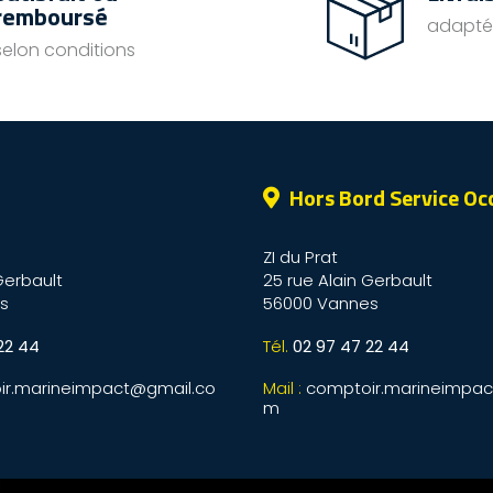
remboursé
adapté
selon conditions
Hors Bord Service Oc
ZI du Prat
Gerbault
25 rue Alain Gerbault
s
56000 Vannes
22 44
Tél.
02 97 47 22 44
ir.marineimpact@gmail.co
Mail :
comptoir.marineimpac
m