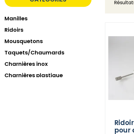
Résultat
Manilles
Ridoirs
Mousquetons
Taquets/Chaumards
Charnières inox
Charnières plastique
Rails et chariots
Ridoi
pour 