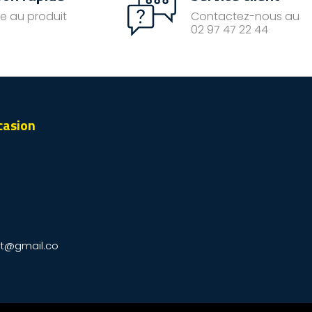
e au produit
Contactez-nous au
02 97 47 22 44
casion
t@gmail.co