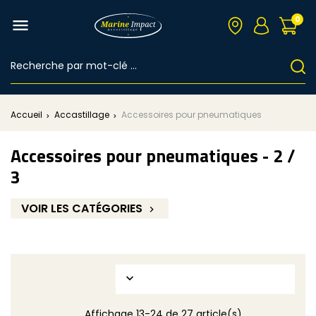
0

Accueil
Accastillage
Accessoires pour pneumatiques
Accessoires pour pneumatiques
- 2 /
3
VOIR LES CATÉGORIES


Affichage 13-24 de 27 article(s)