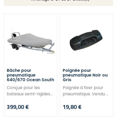
Bâche pour
Poignée pour
pneumatique
pneumatique Noir ou
640/670 Ocean South
Gris
Conçue pour les
Poignée à fixer pour
bateaux semi-rigides
pneumatique. Vendu à
avec console centrale
l'unité.
399,00 €
19,80 €
et arche arrière. Idéale
Caractéristiques :
Prix
Prix
hivernage, stockage
Dimensions : 27 x 11 cm