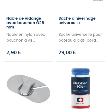
Nable de vidange
Bâche d'hivernage
avec bouchon Ø25
universelle
mm
Nable en nylon avec
Bâche universelle pour
bouchon à vis
bateau à plat-bord
imperdable. Avec
avec console de
2,90 €
79,00 €
douille pour le
pilotage ou petite
Prix
Prix
montage par pression.
cabine centrale.
Caractéristiques : Ø du
Fabriquée en tissu
trou à percer dans la
polyester très robuste,
coque : 25 mm
imperméable et de
Couleur: blanc.
couleur grise.
Caractéristiques :
Résistant aux UV grâce
à leur structure très
solide Peuvent être