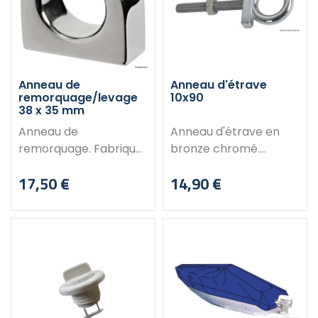
maximum Trou de
fixation : 8 mm Produit
souvent acheté avec :
Sandow : lien vers la
page produit
Anneau de
Anneau d'étrave
remorquage/levage
10x90
38 x 35 mm
Anneau de
Anneau d'étrave en
remorquage. Fabriqué
bronze chromé.
en inox AISI 316 poli
Caractéristiques :
17,50 €
14,90 €
miroir. Dimensions : A :
Pivot : 10x90 mm Poids :
Prix
Prix
38mm B : 35mm C :
210 g
5.6mm D : 21mm