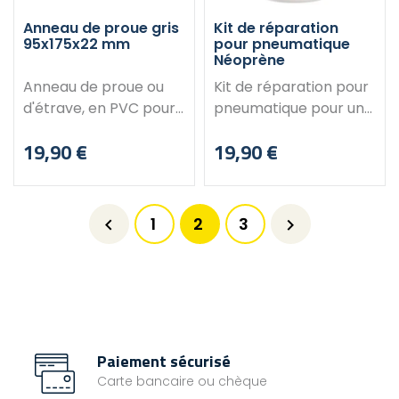
utilisés aussi sur
bateaux remorquables
Anneau de proue gris
Kit de réparation
95x175x22 mm
pour pneumatique
sur route Livré avec
Néoprène
cordage et sac de
Anneau de proue ou
Kit de réparation pour
rangement
d'étrave, en PVC pour
pneumatique pour une
pneumatique.
réparation rapide et
19,90 €
19,90 €
Caractéristiques :
durable. Kit
Prix
Prix
Dimensions base : 95 x
complet pour réparer
175 mm Hauteur : 22
efficacement les
mm Couleur : Gris RAL
déchirures et les trous
1
2
3


7035
: morceaux de tissu de
différentes formes un
tube de mastic spécial
de la toile émeri un
doigt en caoutchouc le
mastic Livré dans un
Paiement sécurisé
emballage étanche,
Carte bancaire ou chèque
pratique à emporter